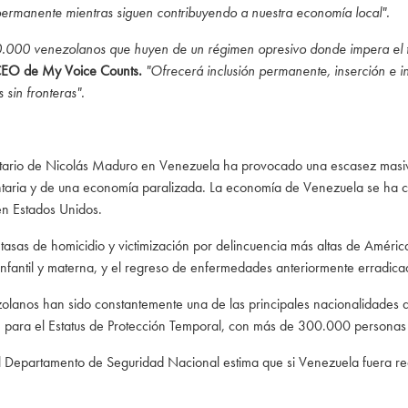
l permanente mientras siguen contribuyendo a nuestra economía local".
.000 venezolanos que huyen de un régimen opresivo donde impera el to
 CEO de My Voice Counts.
"Ofrecerá inclusión permanente, inserción e i
 sin fronteras".
oritario de Nicolás Maduro en Venezuela ha provocado una escasez masiv
entaria y de una economía paralizada. La economía de Venezuela se ha
en Estados Unidos.
sas de homicidio y victimización por delincuencia más altas de América
nfantil y materna, y el regreso de enfermedades anteriormente erradicad
zolanos han sido constantemente una de las principales nacionalidades q
 para el Estatus de Protección Temporal, con más de 300.000 personas 
el Departamento de Seguridad Nacional estima que si Venezuela fuera 