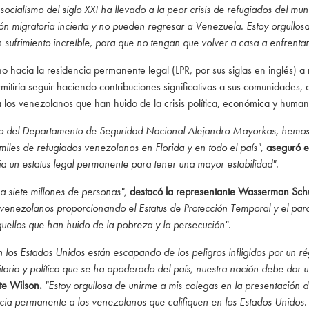
ocialismo del siglo XXI ha llevado a la peor crisis de refugiados del mun
n migratoria incierta y no pueden regresar a Venezuela. Estoy orgullosa
sufrimiento increíble, para que no tengan que volver a casa a enfrentarse
o hacia la residencia permanente legal (LPR, por sus siglas en inglés)
itiría seguir haciendo contribuciones significativas a sus comunidades, al
los venezolanos que han huido de la crisis política, económica y human
rio del Departamento de Seguridad Nacional Alejandro Mayorkas, hemos 
les de refugiados venezolanos en Florida y en todo el país",
aseguró e
a un estatus legal permanente para tener una mayor estabilidad".
a siete millones de personas",
destacó la representante Wasserman Schu
venezolanos proporcionando el Estatus de Protección Temporal y el paro
uellos que han huido de la pobreza y la persecución".
los Estados Unidos están escapando de los peligros infligidos por un ré
taria y política que se ha apoderado del país, nuestra nación debe dar 
te Wilson.
"Estoy orgullosa de unirme a mis colegas en la presentación 
encia permanente a los venezolanos que califiquen en los Estados Unidos